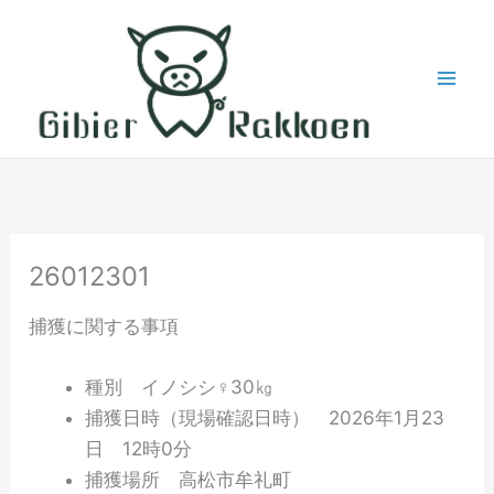
内
容
を
ス
キ
ッ
プ
26012301
捕獲に関する事項
種別 イノシシ♀30㎏
捕獲日時（現場確認日時） ‎2026年‎1月‎23
日 ‏‎12時0分‎
捕獲場所 高松市牟礼町