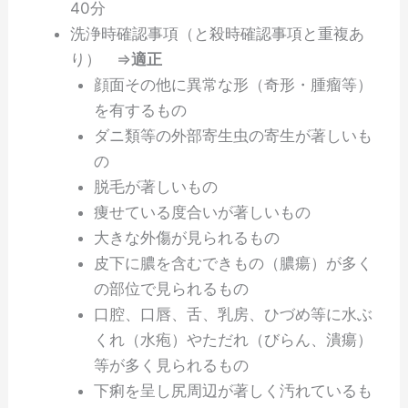
40分
洗浄時確認事項（と殺時確認事項と重複あ
り） ⇒
適正
顔面その他に異常な形（奇形・腫瘤等）
を有するもの
ダニ類等の外部寄生虫の寄生が著しいも
の
脱毛が著しいもの
痩せている度合いが著しいもの
大きな外傷が見られるもの
皮下に膿を含むできもの（膿瘍）が多く
の部位で見られるもの
口腔、口唇、舌、乳房、ひづめ等に水ぶ
くれ（水疱）やただれ（びらん、潰瘍）
等が多く見られるもの
下痢を呈し尻周辺が著しく汚れているも