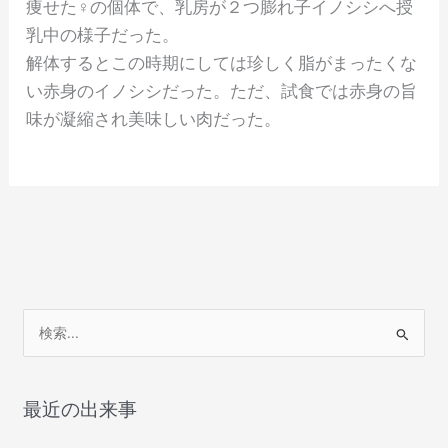
痩せた♀の個体で、乳房が２つ膨れ子イノシシへ授
乳中の様子だった。
解体するとこの時期にしては珍しく脂がまったくな
い赤身のイノシシだった。ただ、試食では赤身の旨
味が凝縮され美味しい肉だった。
検
索
対
象
最近の出来事
: