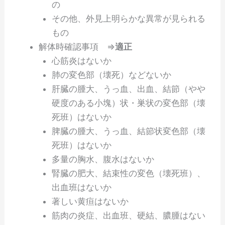
の
その他、外見上明らかな異常が見られる
もの
解体時確認事項 ⇒
適正
心筋炎はないか
肺の変色部（壊死）などないか
肝臓の腫大、うっ血、出血、結節（やや
硬度のある小塊）状・巣状の変色部（壊
死班）はないか
脾臓の腫大、うっ血、結節状変色部（壊
死班）はないか
多量の胸水、腹水はないか
腎臓の肥大、結束性の変色（壊死班）、
出血班はないか
著しい黄疸はないか
筋肉の炎症、出血班、硬結、膿腫はない