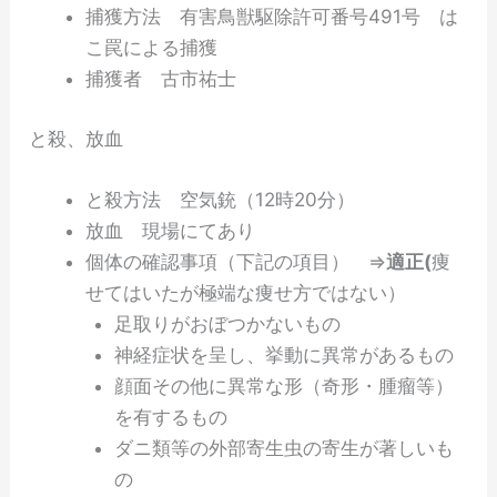
捕獲方法 有害鳥獣駆除許可番号491号 は
こ罠による捕獲
捕獲者 古市祐士
と殺、放血
と殺方法 空気銃（12時20分）
放血 現場にてあり
個体の確認事項（下記の項目） ⇒
適正(
痩
せてはいたが極端な痩せ方ではない）
足取りがおぼつかないもの
神経症状を呈し、挙動に異常があるもの
顔面その他に異常な形（奇形・腫瘤等）
を有するもの
ダニ類等の外部寄生虫の寄生が著しいも
の