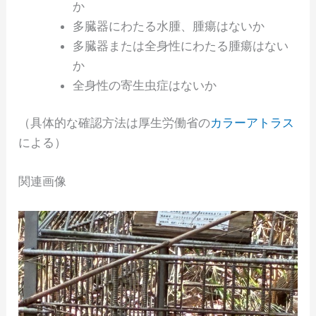
か
多臓器にわたる水腫、腫瘍はないか
多臓器または全身性にわたる腫瘍はない
か
全身性の寄生虫症はないか
（具体的な確認方法は厚生労働省の
カラーアトラス
による）
関連画像