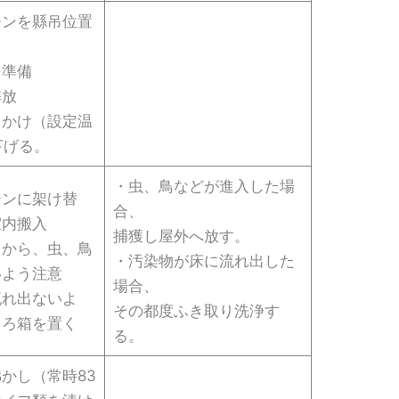
ーンを縣吊位置
を準備
解放
をかけ（設定温
下げる。
・虫、鳥などが進入した場
ーンに架け替
合、
室内搬入
捕獲し屋外へ放す。
口から、虫、鳥
・汚染物が床に流れ出した
いよう注意
場合、
流れ出ないよ
その都度ふき取り洗浄す
とろ箱を置く
る。
かし（常時83