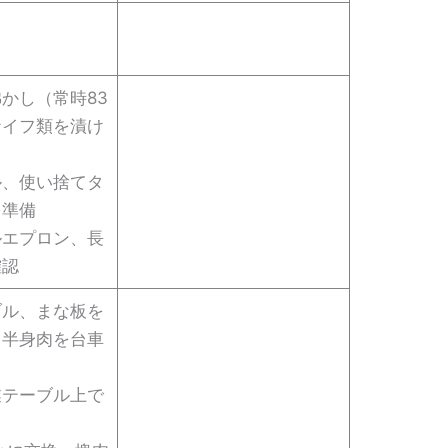
かし（常時83
ナイフ類を漬け
ル、使い捨てタ
を準備
ルエプロン、長
確認
ブル、まな板を
、半身肉を台車
業テーブル上で