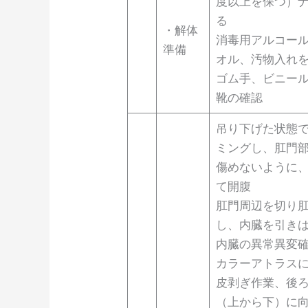
度以上を保つ）
る
・解体
消毒用アルコー
準備
オル、汚物入れ
ゴム手、ビニー
靴の確認
吊り下げた状態
ミングし、肛門
傷めないように
て開腹
肛門周辺を切り
し、内臓を引き
内臓の異常異変
カラーアトラス
皮剥ぎ作業、後
（上から下）に