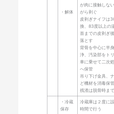
が肉に接触しな
・解体
がら剥ぐ
皮剥ぎナイフは3
換、83度以上の
首までの皮剥ぎ
落とす
背骨を中心に半
浄、汚染部をト
車に乗せて二次
へ保管
吊り下げ金具、
ど機材を消毒保
残渣は脱骨時ま
・冷蔵
冷蔵庫は２度に
保存
時間で行う