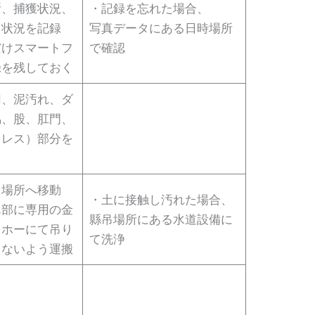
所、捕獲状況、
・記録を忘れた場合、
き状況を記録
写真データにある日時場所
だけスマートフ
で確認
録を残しておく
用、泥汚れ、ダ
脇、股、肛門、
キレス）部分を
吊場所へ移動
・土に接触し汚れた場合、
ん部に専用の金
縣吊場所にある水道設備に
クホーにて吊り
て洗浄
しないよう運搬