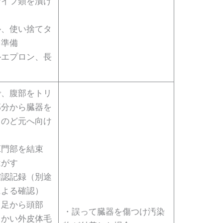
ナイフ類を漬け
ル、使い捨てタ
を準備
ルエプロン、長
で、腹部をトリ
部分から臓器を
、のど元へ向け
肛門部を結束
はがす
確認記録（別途
による確認）
ろ足から頭部
・誤って臓器を傷つけ汚染
向かい外皮体毛