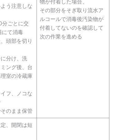
物が付着した場合、
いよう注意しな
その部分をそぎ取り流水ア
ルコールで消毒後汚染物が
0分ごとに交
付着してないのを確認して
湯にて消毒
次の作業を進める
後、頭部を切り
身に分け、洗
リミング後、台
処理室の冷蔵庫
ナイフ、ノコな
管
でそのまま保管
設定、開閉は短