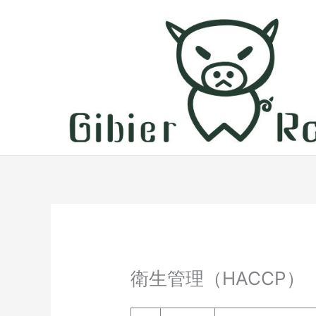
内
容
を
ス
キ
ッ
プ
衛生管理（HACCP）