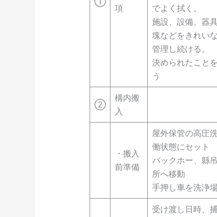
①
項
でよく拭く。
施設、設備、器
塊などをきれい
管理し続ける。
決められたこと
う
構内搬
②
入
屋外保管の高圧
働状態にセット
・搬入
バックホー、縣
前準備
所へ移動
手押し車を洗浄
受け渡し日時、