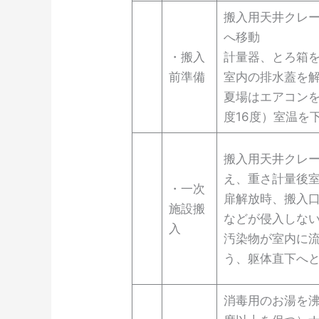
搬入用天井クレ
へ移動
・搬入
計量器、とろ箱
前準備
室内の排水蓋を
夏場はエアコン
度16度）室温を
搬入用天井クレ
え、重さ計量後
・一次
扉解放時、搬入
施設搬
などが侵入しな
入
汚染物が室内に
う、躯体直下へ
消毒用のお湯を沸