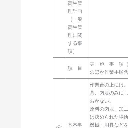
衛生管
理計画
（一般
衛生管
理に関
する事
項）
実 施 事 項
項 目
のほか作業手順
作業台の上には
具、肉塊のみに
おかない。
原料の肉塊、加
は決められた場
基本事
機械・用具など