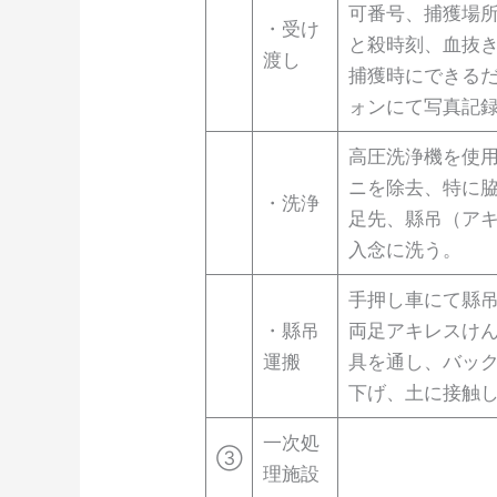
可番号、捕獲場
・受け
と殺時刻、血抜
渡し
捕獲時にできる
ォンにて写真記
高圧洗浄機を使
ニを除去、特に
・洗浄
足先、縣吊（ア
入念に洗う。
手押し車にて縣
・縣吊
両足アキレスけ
運搬
具を通し、バッ
下げ、土に接触
一次処
③
理施設