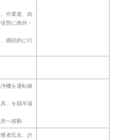
具、作業着、肉
な状態に維持・
を、継続的に行
洗浄機を運転稼
吊具、を縣吊場
場所へ移動
捕獲者氏名、許