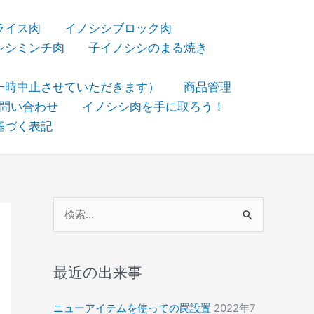
ライス肉
イノシシブロック肉
シシミンチ肉
子イノシシのまる焼き
一時中止させていただきます）
商品管理
問い合わせ
イノシシ肉を手に取ろう！
基づく表記
検
索
対
象
最近の出来事
:
ニューアイテムを使っての罠設置
2022年7