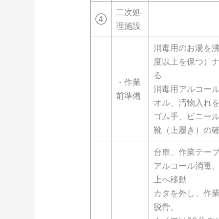
二次処
④
理施設
消毒用のお湯を沸
度以上を保つ）
る
・作業
消毒用アルコー
前準備
オル、汚物入れ
ゴム手、ビニー
靴（上履き）の
台車、作業テー
アルコール消毒
上へ移動
カタを外し、作
脱骨、