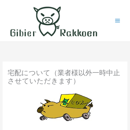
内
容
を
ス
キ
ッ
プ
宅配について（業者様以外一時中止
させていただきます）