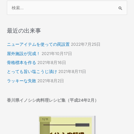
検
索
対
象
最近の出来事
:
ニューアイテムを使っての罠設置
2022年7月25日
屋外施設が完成！
2021年10月17日
骨格標本を作る
2021年8月16日
とっても旨い塩こうじ漬け
2021年8月11日
ラッキーな失敗
2021年8月2日
香川県イノシシ肉料理レシピ集（平成24年2月）